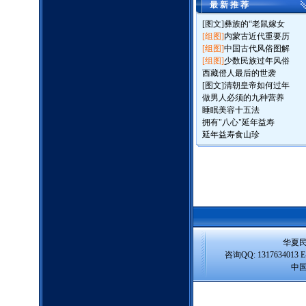
最 新 推 荐
[图文]
彝族的“老鼠嫁女
[组图]
内蒙古近代重要历
[组图]
中国古代风俗图解
[组图]
少数民族过年风俗
西藏僜人最后的世袭
[图文]
清朝皇帝如何过年
做男人必须的九种营养
睡眠美容十五法
拥有"八心"延年益寿
延年益寿食山珍
华夏
咨询QQ: 1317634013 E-m
中