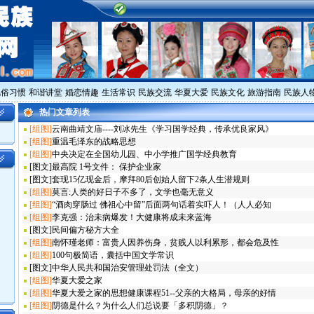
风俗习惯
和谐讲堂
婚恋情趣
生活常识
民族交流
华夏大爱
民族文化
旅游指南
民族人
热门文章列表
[组图]
云南曲靖文庙----刘冰先生《学习国学经典，传承优良家风》
[组图]
重温毛泽东的战略思想
[组图]
中央决定在全国幼儿园、中小学推广国学经典教育
[图文]
最高院 1号文件： 保护企业家
[图文]
套现15亿现金后，摩拜80后创始人留下2条人生潜规则
[组图]
莫言:人类的好日子不多了，文学也毫无意义
[组图]
“酒肉穿肠过 佛祖心中留”后面两句话着实吓人！（人人必知
[组图]
李克强：治未病爆发！大健康将成未来蓝海
[图文]
民间偏方秘方大全
[组图]
南怀瑾老师：富贵人因养伤身，贫贱人以利累形，都会危及性
[组图]
100句极简语，囊括中国文学常识
[图文]
中华人民共和国治安管理处罚法（全文）
[组图]
华夏大爱之家
[组图]
华夏大爱之家的思想健康课程51--父亲的大格局，母亲的好情
[组图]
阴德是什么？为什么人们总说要「多积阴德」？