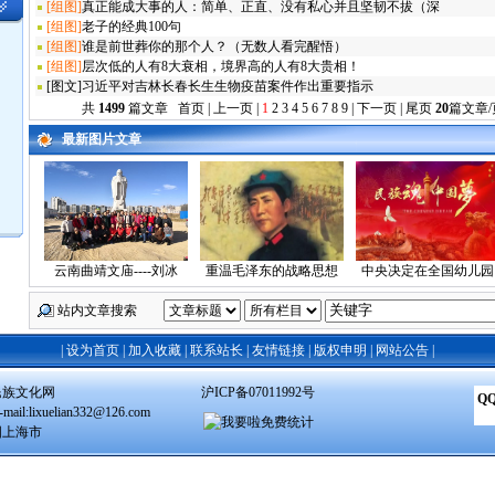
[组图]
真正能成大事的人：简单、正直、没有私心并且坚韧不拔（深
[组图]
老子的经典100句
[组图]
谁是前世葬你的那个人？（无数人看完醒悟）
[组图]
层次低的人有8大衰相，境界高的人有8大贵相！
[图文]
习近平对吉林长春长生生物疫苗案件作出重要指示
共
1499
篇文章 首页 | 上一页 |
1
2
3
4
5
6
7
8
9
|
下一页
|
尾页
20
篇文章/
最新图片文章
云南曲靖文庙----刘冰
重温毛泽东的战略思想
中央决定在全国幼儿园
站内文章搜索
|
设为首页
|
加入收藏
|
联系站长
|
友情链接
|
版权申明
|
网站公告
|
民族文化网
沪ICP备07011992号
QQ
ail:lixuelian332@126.com
国上海市