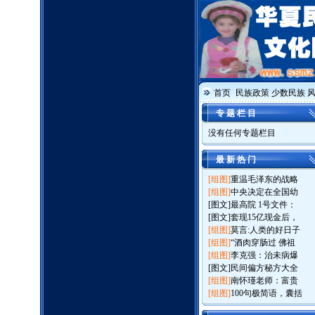
首页
民族政策
少数民族
专 题 栏 目
没有任何专题栏目
最 新 热 门
[组图]
重温毛泽东的战略
[组图]
中央决定在全国幼
[图文]
最高院 1号文件：
[图文]
套现15亿现金后，
[组图]
莫言:人类的好日子
[组图]
“酒肉穿肠过 佛祖
[组图]
李克强：治未病爆
[图文]
民间偏方秘方大全
[组图]
南怀瑾老师：富贵
[组图]
100句极简语，囊括