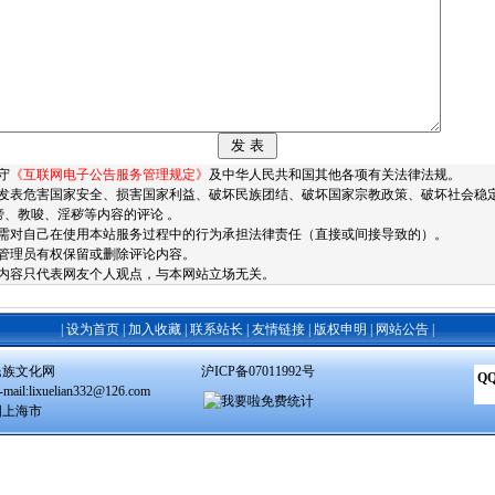
守
《互联网电子公告服务管理规定》
及中华人民共和国其他各项有关法律法规。
发表危害国家安全、损害国家利益、破坏民族团结、破坏国家宗教政策、破坏社会稳
谤、教唆、淫秽等内容的评论 。
需对自己在使用本站服务过程中的行为承担法律责任（直接或间接导致的）。
管理员有权保留或删除评论内容。
内容只代表网友个人观点，与本网站立场无关。
|
设为首页
|
加入收藏
|
联系站长
|
友情链接
|
版权申明
|
网站公告
|
民族文化网
沪ICP备07011992号
QQ
ail:lixuelian332@126.com
国上海市