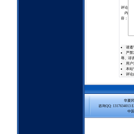
评论
内
容：
请遵
严禁
辱、诽
用户
本站
评论
华夏
咨询QQ: 1317634013 E-m
中