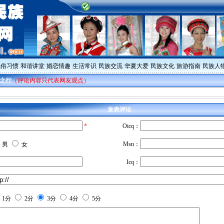
风俗习惯
和谐讲堂
婚恋情趣
生活常识
民族交流
华夏大爱
民族文化
旅游指南
民族人
之行
（评论内容只代表网友观点）
发表评论
*
Oicq：
Msn：
男
女
Icq：
1分
2分
3分
4分
5分