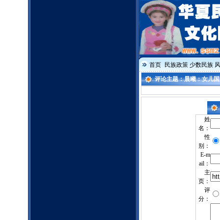
首页
民族政策
少数民族
评论主题：晨曦：女儿国
姓
名：
性
别：
E-m
ail：
主
页：
评
分：